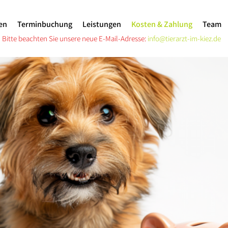
en
Terminbuchung
Leistungen
Kosten & Zahlung
Team
Bitte beachten Sie unsere neue E-Mail-Adresse:
info@tierarzt-im-kiez.de