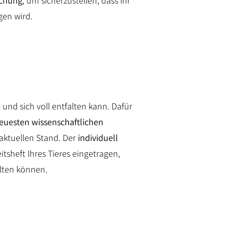
uchung
, um sicherzustellen, dass Ihr
gen wird.
t und sich voll entfalten kann. Dafür
euesten wissenschaftlichen
aktuellen Stand. Der
individuell
tsheft Ihres Tieres eingetragen,
lten können.