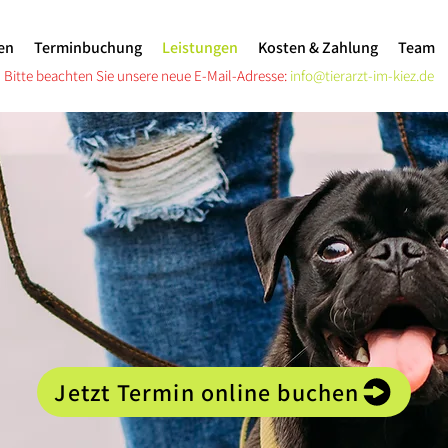
en
Terminbuchung
Leistungen
Kosten & Zahlung
Team
Bitte beachten Sie unsere neue E-Mail-Adresse:
info@tierarzt-im-kiez.de
Jetzt Termin online buchen